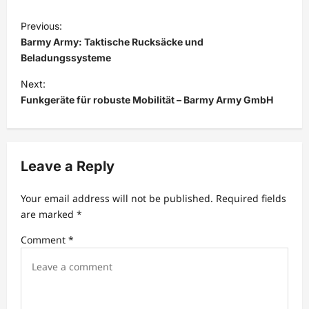
P
Previous:
o
Barmy Army: Taktische Rucksäcke und
s
Beladungssysteme
t
Next:
Funkgeräte für robuste Mobilität – Barmy Army GmbH
n
a
v
Leave a Reply
i
g
Your email address will not be published.
Required fields
a
are marked
*
t
Comment
*
i
o
n