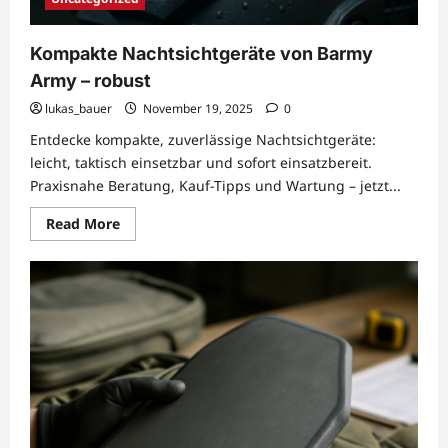
Kompakte Nachtsichtgeräte von Barmy
Army – robust
lukas_bauer
November 19, 2025
0
Entdecke kompakte, zuverlässige Nachtsichtgeräte:
leicht, taktisch einsetzbar und sofort einsatzbereit.
Praxisnahe Beratung, Kauf-Tipps und Wartung – jetzt...
Read
Read More
more
about
Kompakte
Nachtsichtgeräte
von
Barmy
Army
–
robust