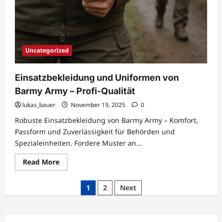
Uncategorized
Einsatzbekleidung und Uniformen von
Barmy Army – Profi-Qualität
lukas_bauer
November 19, 2025
0
Robuste Einsatzbekleidung von Barmy Army – Komfort,
Passform und Zuverlässigkeit für Behörden und
Spezialeinheiten. Fordere Muster an...
Read
Read More
more
about
Einsatzbekleidung
Posts
1
2
Next
und
Uniformen
pagination
von
Barmy
Army