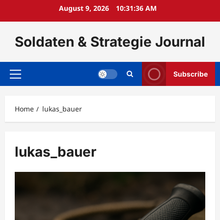
Skip
August 9, 2026
10:31:38 AM
to
content
Soldaten & Strategie Journal
Subscribe
Primary
Menu
Home
lukas_bauer
lukas_bauer