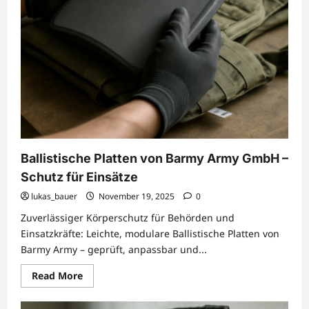
Ballistische Platten von Barmy Army GmbH –
Schutz für Einsätze
lukas_bauer
November 19, 2025
0
Zuverlässiger Körperschutz für Behörden und
Einsatzkräfte: Leichte, modulare Ballistische Platten von
Barmy Army – geprüft, anpassbar und...
Read
Read More
more
about
Ballistische