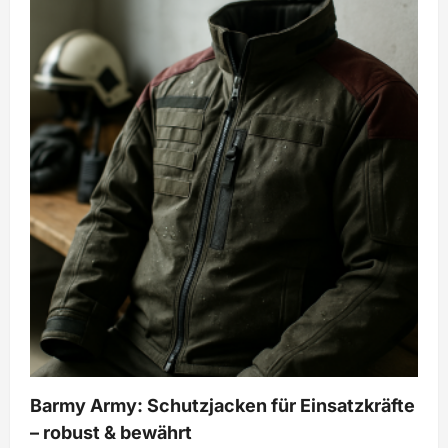
Platten
von
Barmy
Army
GmbH
–
Schutz
für
Einsätze
Barmy Army: Schutzjacken für Einsatzkräfte
– robust & bewährt