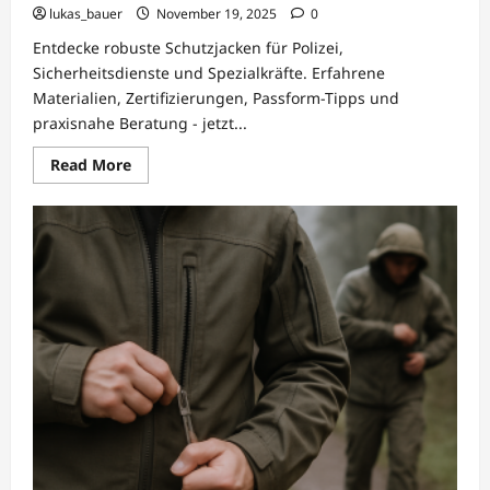
lukas_bauer
November 19, 2025
0
Entdecke robuste Schutzjacken für Polizei,
Sicherheitsdienste und Spezialkräfte. Erfahrene
Materialien, Zertifizierungen, Passform-Tipps und
praxisnahe Beratung - jetzt...
Read
Read More
more
about
Barmy
Army:
Schutzjacken
für
Einsatzkräfte
–
robust
&
bewährt