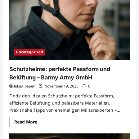
Uncategorized
Schutzhelme: perfekte Passform und
Belüftung – Barmy Army GmbH
lukas_bauer
November 19, 2025
0
Finde den idealen Schutzhelm: perfekte Passform,
effiziente Belüftung und belastbare Materialien.
Praxisnahe Tipps von ehemaligen Militärexperten –...
Read
Read More
more
about
Schutzhelme:
perfekte