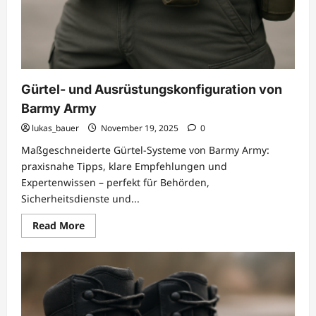
Gürtel- und Ausrüstungskonfiguration von
Barmy Army
lukas_bauer
November 19, 2025
0
Maßgeschneiderte Gürtel-Systeme von Barmy Army:
praxisnahe Tipps, klare Empfehlungen und
Expertenwissen – perfekt für Behörden,
Sicherheitsdienste und...
Read
Read More
more
about
Gürtel-
und
Ausrüstungskonfiguration
von
Barmy
Army