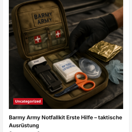
Passform
und
Belüftung
–
Barmy
Army
GmbH
Uncategorized
Barmy Army Notfallkit Erste Hilfe – taktische
Ausrüstung