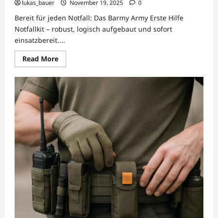
lukas_bauer
November 19, 2025
0
Bereit für jeden Notfall: Das Barmy Army Erste Hilfe
Notfallkit – robust, logisch aufgebaut und sofort
einsatzbereit....
Read
Read More
more
about
Barmy
Army
Notfallkit
Erste
Hilfe
–
taktische
Ausrüstung