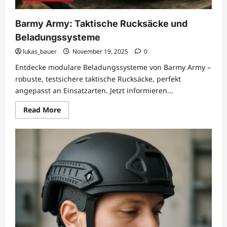
Barmy Army: Taktische Rucksäcke und
Beladungssysteme
lukas_bauer
November 19, 2025
0
Entdecke modulare Beladungssysteme von Barmy Army –
robuste, testsichere taktische Rucksäcke, perfekt
angepasst an Einsatzarten. Jetzt informieren...
Read
Read More
more
about
Barmy
Army:
Taktische
Rucksäcke
und
Beladungssysteme