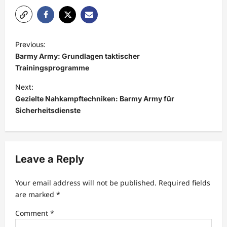
P
Previous:
o
Barmy Army: Grundlagen taktischer
s
Trainingsprogramme
t
Next:
Gezielte Nahkampftechniken: Barmy Army für
n
Sicherheitsdienste
a
v
i
Leave a Reply
g
a
Your email address will not be published.
Required fields
t
are marked
*
i
Comment
*
o