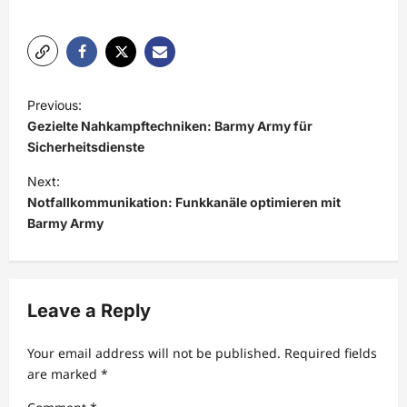
P
Previous:
o
Gezielte Nahkampftechniken: Barmy Army für
s
Sicherheitsdienste
t
Next:
Notfallkommunikation: Funkkanäle optimieren mit
n
Barmy Army
a
v
i
Leave a Reply
g
a
Your email address will not be published.
Required fields
t
are marked
*
i