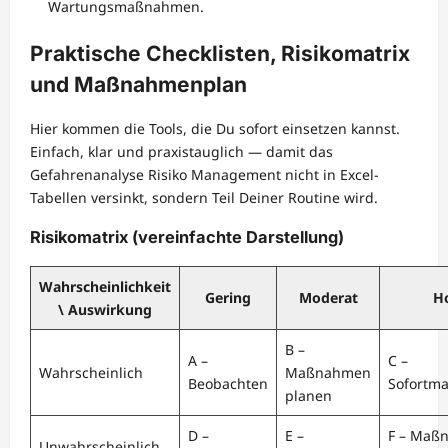
Wartungsmaßnahmen.
Praktische Checklisten, Risikomatrix
und Maßnahmenplan
Hier kommen die Tools, die Du sofort einsetzen kannst.
Einfach, klar und praxistauglich — damit das
Gefahrenanalyse Risiko Management nicht in Excel-
Tabellen versinkt, sondern Teil Deiner Routine wird.
Risikomatrix (vereinfachte Darstellung)
Wahrscheinlichkeit
Gering
Moderat
H
\ Auswirkung
B –
A –
C –
Wahrscheinlich
Maßnahmen
Beobachten
Sofortm
planen
D –
E –
F – Maß
Unwahrscheinlich